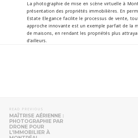
La photographie de mise en scène virtuelle à Montr
présentation des propriétés immobilières. En perme
Estate Elegance facilite le processus de vente, to
approche innovante est un exemple parfait de la m
de maisons, en rendant les propriétés plus attraya
d’ailleurs.
READ PREVIOUS
MAÎTRISE AÉRIENNE :
PHOTOGRAPHIE PAR
DRONE POUR
L’IMMOBILIER À
MONTRÉAL